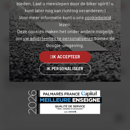
bieden. Laat u meeslepen door de biker spirit! u
kunt later nog van richting veranderen;)
8 artikelen
over 8
Voor meer informatie kunt u ons
cookiebeleid
lezen.
Deze cookies maken het onder andere mogelijk
om
uw advertenties te personaliseren
binnen de
HOME
MERKEN
ENO
Google-omgeving.
IK ACCEPTEER
Blijf verbonden
IK PERSONALISEER
Profiteer van de goede deals Dafy en
€ 10 gratis wanneer je
je aanmeldt
voor de nieuwsbriefDafy.
Zie de algemene voorwaarden
Je type motorfiets
OK