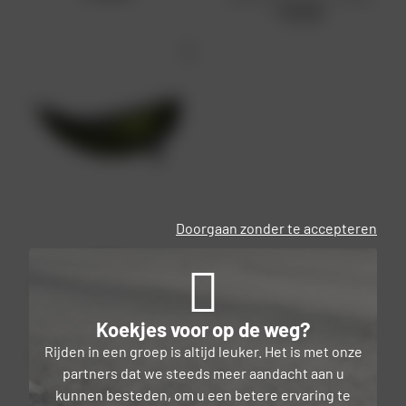
€ 89,95
Doorgaan zonder te accepteren
ENO
Baroudeur Duo hangmat -
Supersub
Koekjes voor op de weg?
Aanbevolen
Rijden in een groep is altijd leuker. Het is met onze
detailhandelsprijs: € 109,95
€ 109,95
partners dat we steeds meer aandacht aan u
kunnen besteden, om u een betere ervaring te