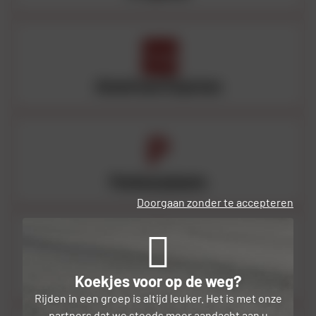
American Express
Parkeerplaats
Doorgaan zonder te accepteren
Depot/Verkoop
Koekjes voor op de weg?
Rijden in een groep is altijd leuker. Het is met onze
partners dat we steeds meer aandacht aan u