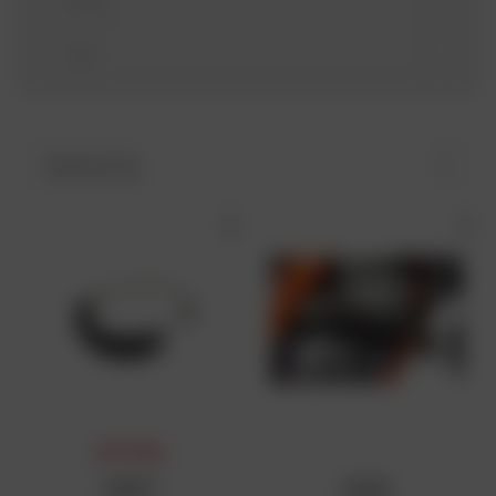
Model
Jaar
Sorteren op
DAFY-PRIJS
CHAFT
SCAR