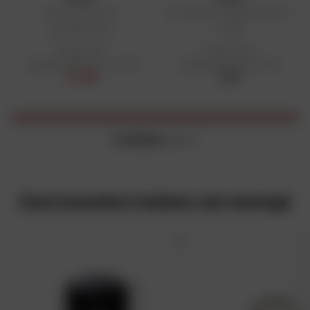
Bescherming van
Universele uitlaatbeschermer
geluiddempers
- CUHP
Aanbevolen
Aanbevolen
detailhandelsprijs: € 17,90
detailhandelsprijs: € 85
€ 17,90
€ 85
2 artikelen
over 2
Onze bezoekers hebben ook overlegd