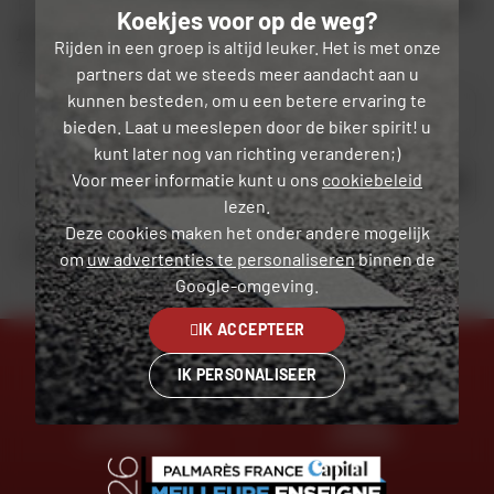
Profiteer van de goede deals Dafy en
€ 10 gratis wanneer je
Koekjes voor op de weg?
je aanmeldt
voor de nieuwsbriefDafy.
Rijden in een groep is altijd leuker. Het is met onze
Zie de algemene voorwaarden
partners dat we steeds meer aandacht aan u
kunnen besteden, om u een betere ervaring te
Je type motorfiets
bieden. Laat u meeslepen door de biker spirit! u
kunt later nog van richting veranderen;)
OK
Voor meer informatie kunt u ons
cookiebeleid
lezen.
Deze cookies maken het onder andere mogelijk
Door dit formulier in te dienen, erken ik dat ik
het privacybeleid
heb gelezen en
geaccepteerd.
om
uw advertenties te personaliseren
binnen de
Google-omgeving.
IK ACCEPTEER
IK PERSONALISEER
EXPERTS
GRATIS
TOT JE DIENST
LEVERING