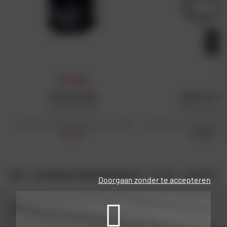
DAFY-PRIJS
HIFLOFILTRO
DAFY MOTO
Oliefilter HF204
Afvoerpakking
Aanbevolen detailhandelsprijs: € 9,68
Aanbevolen detailhandelspr
€ 8,71
€ 0,95
HOME
ACCESSOIRES EN RESERVEONDERDELEN
UITLAAT
AANVATTER
Doorgaan zonder te accepteren
Blijf verbonden