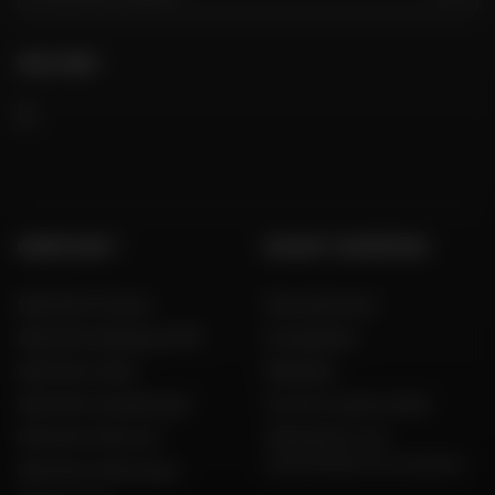
VOLG ONS
GROEP DAFY
DE DAFY-EXPERTISE
Dafy Moto France
Onze diensten
Dafy Moto Belgique (FR)
Koopgidsen
Dafy Moto Italia
Maatgids
Dafy Moto Guadeloupe
Al onze couponcodes
Dafy Moto Réunion
Fabrikanten van
motorfietsen en scooters
Dafy Moto Martinique