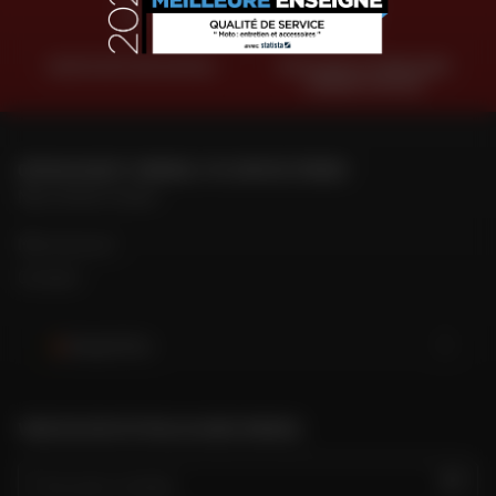
GRATIS RETOUR EN RUIL
BETALING IN TERMIJNEN
ZONDER KOSTEN
OM MIJN DAFY-WINKEL TE CONTACTEREN
Mijn winkel vinden
Mijn account
Contact
België (NL)
VIND DE DICHTSTBIJZIJNDE WINKEL
GO