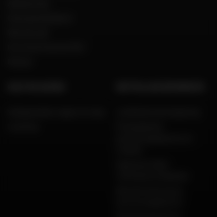
Aanwerving
Onze geschiedenis
Wie zijn wij?
Een woord van de CEO
Merken
HULP EN ADVIES
WETTELIJKE INFORMATIE
Veelgestelde vragen en hulp
Juridische kennisgeving
Levering
Privacybeleid,
persoonsgegevens en
cookies
Algemene Dafy-
verkoopvoorwaarden
Bescherming van je
persoonsgegevens
Betalingsgaranties