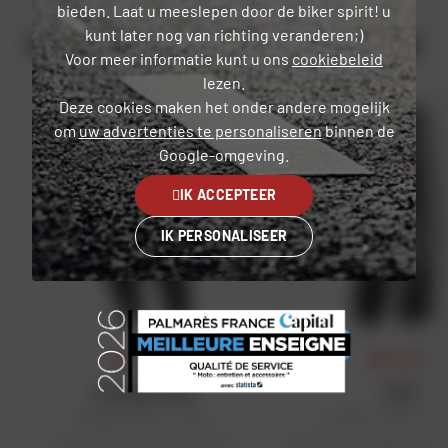
bieden. Laat u meeslepen door de biker spirit! u
kunt later nog van richting veranderen;)
Onze bezoekers hebben ook overlegd
Voor meer informatie kunt u ons
cookiebeleid
lezen.
Deze cookies maken het onder andere mogelijk
om
uw advertenties te personaliseren
binnen de
Google-omgeving.
IK ACCEPTEER
IK PERSONALISEER
DAFY-PRIJS
DAFY-PRIJS
ALPINESTARS
IXON
Raketbroek V3 - Short
Compact Lady-regen
Aanbevolen detailhandelsprijs:
Aanbevolen detailhandelspr