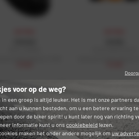
DAFY-PRIJS
DAFY-PRIJS
FURYGAN
OXFORD
Neck+ Faceplate
Comfy-halsbeschermer
olen detailhandelsprijs: € 16,90
Aanbevolen detailhandelsprijs: 
€ 13,52
€ 14,90
Doorga
jes voor op de weg?
 in een groep is altijd leuker. Het is met onze partners 
cht aan u kunnen besteden, om u een betere ervaring te
pen door de biker spirit! u kunt later nog van richting 
meer informatie kunt u ons
cookiebeleid
lezen.
cookies maken het onder andere mogelijk om
uw adverte