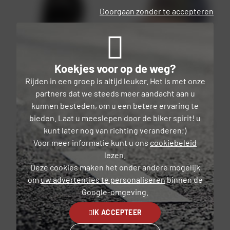
Doorgaan zonder te accepteren
Koekjes voor op de weg?
Rijden in een groep is altijd leuker. Het is met onze
VON NEDERLANDS
VON NEDERLANDS
partners dat we steeds meer aandacht aan u
Zwarte damessweater
Damespet Used 03
kunnen besteden, om u een betere ervaring te
Aanbevolen
Aanbevolen
bieden. Laat u meeslepen door de biker spirit! u
detailhandelsprijs: € 69,90
detailhandelsprijs: € 34,90
kunt later nog van richting veranderen;)
€ 69,90
€ 34,90
Voor meer informatie kunt u ons
cookiebeleid
lezen.
Deze cookies maken het onder andere mogelijk
om
uw advertenties te personaliseren
binnen de
Google-omgeving.
IK ACCEPTEER