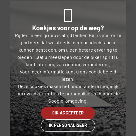
Koekjes voor op de weg?
Rijden in een groep is altijd leuker. Het is met onze
partners dat we steeds meer aandacht aan u
kunnen besteden, om u een betere ervaring te
bieden. Laat u meeslepen door de biker spirit! u
kunt later nog van richting veranderen;)
DAFY-PRIJS
Voor meer informatie kunt u ons
cookiebeleid
lezen.
MOTUL
DAFY DOOR IGOL
Deze cookies maken het onder andere mogelijk
4T Scooter Power 10W30 MB
Power oil 4T 10W60 100%
om
uw advertenties te personaliseren
binnen de
Olie
synthetisch
Google-omgeving.
Aanbevolen
Aanbevolen
detailhandelsprijs: € 24,95
detailhandelsprijs: € 16,99
IK ACCEPTEER
€ 22,46
€ 16,99
Vanaf
IK PERSONALISEER