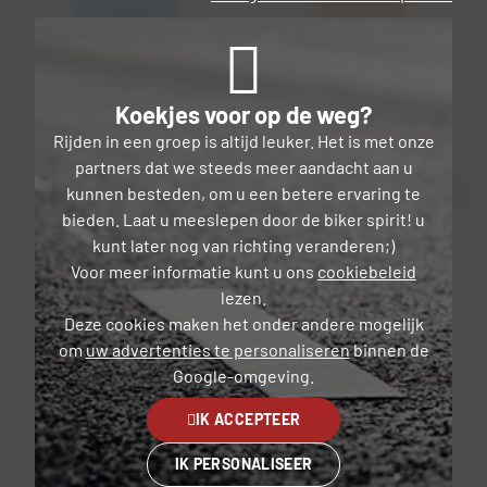
EXCLUSIEF DAFY
LAATSTE KANS
FURYGAN
ALL ONE
GT D3O® waterdichte laarzen
Lara LT-handschoenen
Aanbevolen
Aanbevolen
Koekjes voor op de weg?
detailhandelsprijs: € 189,90
detailhandelsprijs: € 69,99
Rijden in een groep is altijd leuker. Het is met onze
€ 109,90
€ 45,49
partners dat we steeds meer aandacht aan u
kunnen besteden, om u een betere ervaring te
bieden. Laat u meeslepen door de biker spirit! u
kunt later nog van richting veranderen;)
Voor meer informatie kunt u ons
cookiebeleid
lezen.
Deze cookies maken het onder andere mogelijk
om
uw advertenties te personaliseren
binnen de
Google-omgeving.
LAATSTE KANS
LAATSTE KANS
IK ACCEPTEER
ALPINESTARS
ALPINESTARS
IK PERSONALISEER
Fluide Apex broek
Supertech Vista broek