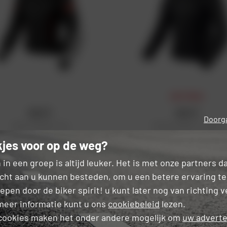
DAFY-PRIJS
REV'IT
REV'IT
Doorga
Xena 4 Dames Jas
Damescolbert Londen
olen detailhandelsprijs: € 419,99
Aanbevolen detailhandelspri
jes voor op de weg?
€ 419,99
€ 469,99
€ 422,99
 in een groep is altijd leuker. Het is met onze partners 
cht aan u kunnen besteden, om u een betere ervaring te
pen door de biker spirit! u kunt later nog van richting 
meer informatie kunt u ons
cookiebeleid
lezen.
cookies maken het onder andere mogelijk om
uw adverte