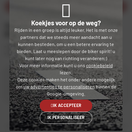
TOEVOEGEN AAN WINKELWAGEN
Koekjes voor op de weg?
Volledige beschrijving Alpha Focus
Rijden in een groep is altijd leuker. Het is met onze
Boxer Helm
partners dat we steeds meer aandacht aan u
kunnen besteden, om u een betere ervaring te
Roof
[box] Alpha Focus
helm
.
bieden. Laat u meeslepen door de biker spirit! u
Modulaire motorhelm
.
kunt later nog van richting veranderen;)
Voor meer informatie kunt u ons
cookiebeleid
lezen.
Man
Type :
Deze cookies maken het onder andere mogelijk
1650 g
Gewicht :
om
uw advertenties te personaliseren
binnen de
Touring - Adventure
Stijl :
Google-omgeving.
IK ACCEPTEER
De sterke punten
IK PERSONALISEER