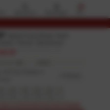
eten
Mijn account
Winkelwagen
Menu
OF
Alpha Focus Boxer Helm
aciet / Rood / Aluminium
347,13
Aanbevolen detailhandelsprijs: € 399
€ 115,71
3X
rdere keren
:
Niet beschikbaar in
Maatgids
 kleur
56
57
58
60
61
oduct momenteel niet beschikbaar