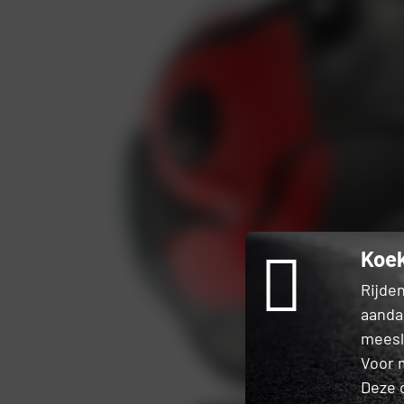
Koek
Rijden
aanda
meesle
Voor 
Deze 