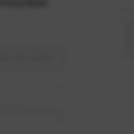
a Focus Boxer
Anticondensbe
Glasvezels
handeling
Touring - Adventure
Stijl :
dstraalde en
heid voor progressieve