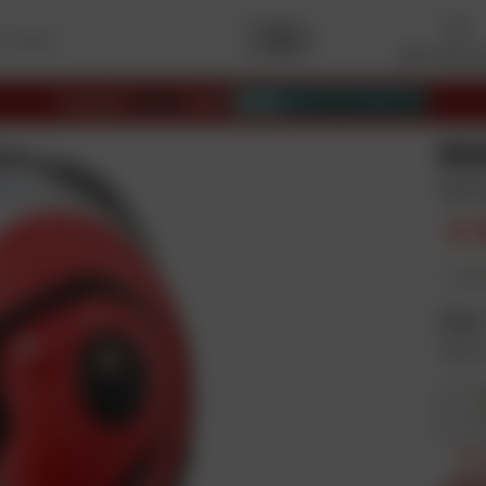
Mijn favori
Ranglijst
Capital
2025
Beste
e-commerce sites
RO
Antr
€ 
In mee
Maat
deze
54
Pr