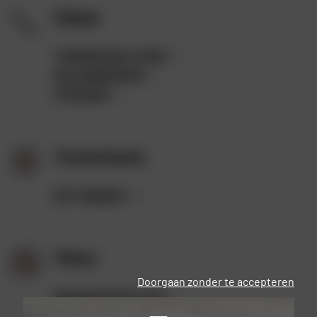
Uitlaat
THERMISCHE STRIP
(2)
GELUIDDEMPER
(1)
STEKKER
(1)
Transmissies
KETTINGSET
(3)
Filters
Doorgaan zonder te accepteren
BRANDSTOFFILTER
(4)