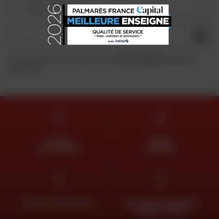
Je type motorfiets
OK
Door dit formulier in te dienen, erken ik dat ik
het privacybeleid
heb gelezen en
geaccepteerd.
EXPERTS
GRATIS
TOT JE DIENST
LEVERING
GRATIS RETOUR EN RUIL
BETALING IN TERMIJNEN
ZONDER KOSTEN