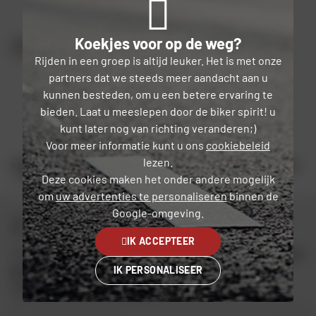
Stuur en handgrepen
Koekjes voor op de weg?
Rijden in een groep is altijd leuker. Het is met onze
partners dat we steeds meer aandacht aan u
HANDVATTEN
(10)
kunnen besteden, om u een betere ervaring te
bieden. Laat u meeslepen door de biker spirit! u
kunt later nog van richting veranderen;)
Voor meer informatie kunt u ons
cookiebeleid
lezen.
HOME
FABRIKANT VAN MOTORFIETSEN EN SCOOTERS
YAMAHA
TRIAL
Deze cookies maken het onder andere mogelijk
YAMAHA TY 125 (1975 - 1989)
om
uw advertenties te personaliseren
binnen de
Google-omgeving.
Blijf verbonden
IK ACCEPTEER
Profiteer van de goede deals Dafy en
€ 10 gratis wanneer je
je aanmeldt
voor de nieuwsbriefDafy.
IK PERSONALISEER
Zie de algemene voorwaarden