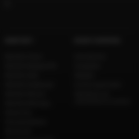
GROEP DAFY
DE DAFY-EXPERTISE
Dafy Moto France
Onze diensten
Dafy Moto Belgique (FR)
Koopgidsen
Dafy Moto Italia
Maatgids
Dafy Moto Guadeloupe
Al onze couponcodes
Dafy Moto Réunion
Fabrikanten van
motorfietsen en scooters
Dafy Moto Martinique
Aanwerving
Onze geschiedenis
Wie zijn wij?