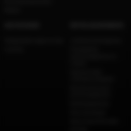
Een woord van de CEO
Merken
HULP EN ADVIES
WETTELIJKE INFORMATIE
Veelgestelde vragen en hulp
Juridische kennisgeving
Levering
Privacybeleid,
persoonsgegevens en
cookies
Algemene Dafy-
verkoopvoorwaarden
Bescherming van je
persoonsgegevens
Betalingsgaranties
Retourzendingen
Dafy-productinformatie
Site Map