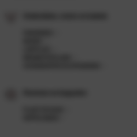
Onderdelen, motor en kabels
PAKKINGEN
(2)
BOUGIE
(5)
LOOPVLAK
(4)
BRANDSTOFSLANG
(7)
SCHOKDEMPER EN OPHANGING
(1)
Remmen en koppelen
PLAAT EN KAAK
(4)
KOPPELINGEN
(1)