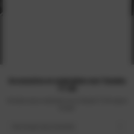
Accessoires en onderdelen voor
Yamaha
TY 125
Vind alles wat je nodig hebt voor je Yamaha TY 125 volgens
het jaar.
Kies het jaar van je motorfiets