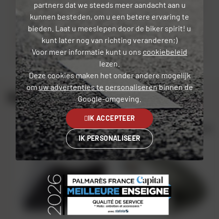
partners dat we steeds meer aandacht aan u
5
kunnen besteden, om u een betere ervaring te
bieden. Laat u meeslepen door de biker spirit! u
1
kunt later nog van richting veranderen;)
3
Voor meer informatie kunt u ons
cookiebeleid
lezen.
Deze cookies maken het onder andere mogelijk
om
uw advertenties te personaliseren
binnen de
Maak je uitrusting compleet
Google-omgeving.
IK ACCEPTEER
4.6/5
4.4/5
DAFY-PRIJS
IK PERSONALISEER