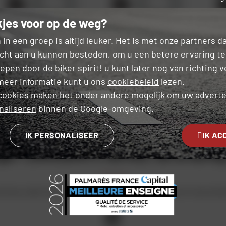
jes voor op de weg?
 in een groep is altijd leuker. Het is met onze partners 
FRANCE EQUIPEMENT
FRANCE EQUIPEMENT
FRA
cht aan u kunnen besteden, om u een betere ervaring te
Kettingset 1000 RSV R
Kettingset 900 Trident
Ke
pen door de biker spirit! u kunt later nog van richting 
Factory (RK525RO 16X40)
(R
meer informatie kunt u ons
cookiebeleid
lezen.
€ 188,80
€ 188,44
cookies maken het onder andere mogelijk om
uw adverte
anbevolen detailhandelsprijs: € 188,80
Aanbevolen detailhandelsprijs: € 188,44
Aanbevole
naliseren
binnen de Google-omgeving.
IK PERSONALISEER
IK AC
iger i (RK530MFO 18X46): De ervaring
ing, maar het zal niet lang duren, het Dafy team is er nog volop