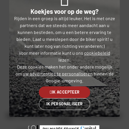
BATTLAX T31-BAND
Koekjes voor op de weg?
BATTLAX BT-46-BAND
Rijden in een groep is altijd leuker. Het is met onze
BATTLAX BT-39-BAND
partners dat we steeds meer aandacht aan u
kunnen besteden, om u een betere ervaring te
BATTLAX-BAND
bieden. Laat u meeslepen door de biker spirit! u
kunt later nog van richting veranderen;)
BATTLAX T32-BAND
Voor meer informatie kunt u ons
cookiebeleid
BATTLAX-BAND BT-020 NT
lezen.
Deze cookies maken het onder andere mogelijk
BATTLAX-BAND
om
uw advertenties te personaliseren
binnen de
BAND BATTLAX T33
Google-omgeving.
IK ACCEPTEER
Trailband Bridgestone
BATTLAX ADVENTURE A41-BAND
IK PERSONALISEER
BATTLAX ADVENTURECROSS SCRAMBLER AX41S-
BAND