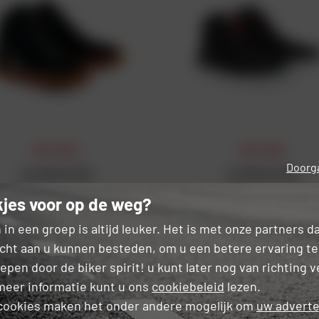
DAFY-PRIJS
DAFY-PRIJS
Doorga
ALPINESTARS
ALPINESTARS
Waterdichte trainers
Opgegeven trainers
jes voor op de weg?
olen detailhandelsprijs: € 189,95
Aanbevolen detailhandelsprijs: €
€ 165,26
€ 152,90
 in een groep is altijd leuker. Het is met onze partners 
cht aan u kunnen besteden, om u een betere ervaring te
pen door de biker spirit! u kunt later nog van richting 
meer informatie kunt u ons
cookiebeleid
lezen.
cookies maken het onder andere mogelijk om
uw adverte