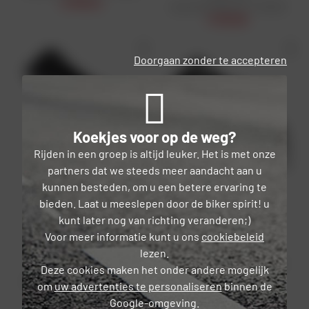
€ 105,22
detailhandelsprijs: € 199,90
€ 152,92
Doorgaan zonder te accepteren
Koekjes voor op de weg?
Rijden in een groep is altijd leuker. Het is met onze
partners dat we steeds meer aandacht aan u
kunnen besteden, om u een betere ervaring te
DAFY-PRIJS
DAFY-PRIJS
bieden. Laat u meeslepen door de biker spirit! u
FURYGAN
FURYGAN
kunt later nog van richting veranderen;)
Styg20 X Handschoenen
Styg15 handschoenen
Voor meer informatie kunt u ons
cookiebeleid
Kevlar®
Aanbevolen
lezen.
detailhandelsprijs: € 139,90
Aanbevolen
Deze cookies maken het onder andere mogelijk
€ 99,36
detailhandelsprijs: € 199,90
om
uw advertenties te personaliseren
binnen de
€ 152,92
Google-omgeving.