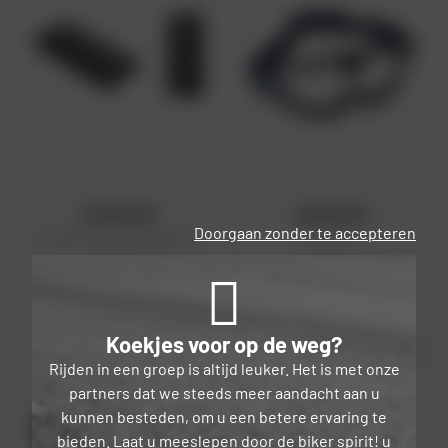
HARISSON
HARISSON
Doorgaan zonder te accepteren
Verwarmde kledingbatterij
Airco-bril
Aanbevolen
Aanbevolen
detailhandelsprijs: € 19,90
detailhandelsprijs: € 39,90
€ 19,90
€ 39,90
Koekjes voor op de weg?
Rijden in een groep is altijd leuker. Het is met onze
partners dat we steeds meer aandacht aan u
kunnen besteden, om u een betere ervaring te
bieden. Laat u meeslepen door de biker spirit! u