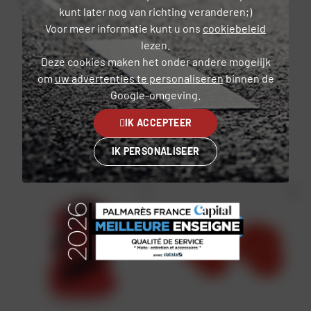
kunt later nog van richting veranderen;)
Voor meer informatie kunt u ons
cookiebeleid
lezen.
Deze cookies maken het onder andere mogelijk
DAFY-PRIJS
om
uw advertenties te personaliseren
binnen de
Google-omgeving.
HARISSON
HARISSON
Schaduwbril
Bedrukte tube U.S. Skulls
IK ACCEPTEER
Aanbevolen
Aanbevolen
detailhandelsprijs: € 39,90
detailhandelsprijs: € 8,90
IK PERSONALISEER
€ 39,90
€ 8,90