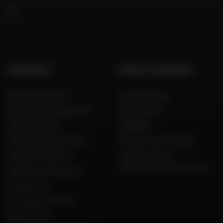
GROEP DAFY
DE DAFY-EXPERTISE
Dafy Moto France
Onze diensten
Dafy Moto Belgique (FR)
Koopgidsen
Dafy Moto Italia
Maatgids
Dafy Moto Guadeloupe
Al onze couponcodes
Dafy Moto Réunion
Fabrikanten van
motorfietsen en scooters
Dafy Moto Martinique
Aanwerving
Onze geschiedenis
Wie zijn wij?