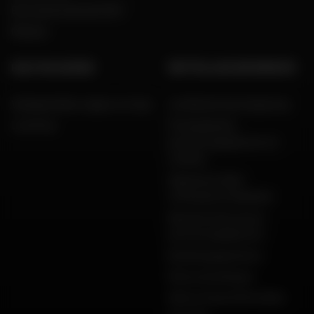
Een woord van de CEO
Merken
HULP EN ADVIES
WETTELIJKE INFORMATIE
Veelgestelde vragen en hulp
Juridische kennisgeving
Levering
Privacybeleid,
persoonsgegevens en
cookies
Algemene Dafy-
verkoopvoorwaarden
Bescherming van je
persoonsgegevens
Betalingsgaranties
Retourzendingen
Dafy-productinformatie