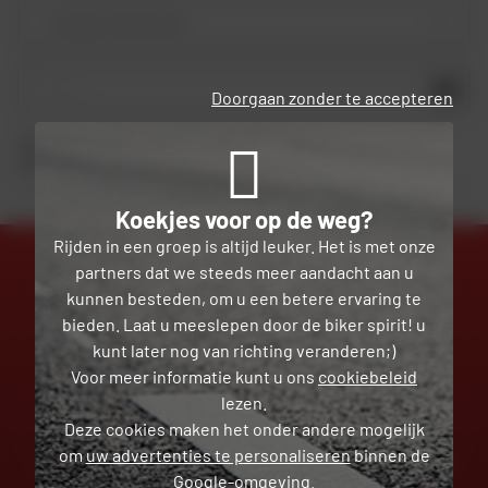
Je type motorfiets
OK
Doorgaan zonder te accepteren
Door dit formulier in te dienen, erken ik dat ik
het privacybeleid
heb gelezen en
geaccepteerd.
Koekjes voor op de weg?
Rijden in een groep is altijd leuker. Het is met onze
partners dat we steeds meer aandacht aan u
kunnen besteden, om u een betere ervaring te
bieden. Laat u meeslepen door de biker spirit! u
EXPERTS
GRATIS
TOT JE DIENST
LEVERING
kunt later nog van richting veranderen;)
Voor meer informatie kunt u ons
cookiebeleid
lezen.
Deze cookies maken het onder andere mogelijk
om
uw advertenties te personaliseren
binnen de
GRATIS RETOUR EN RUIL
BETALING IN TERMIJNEN
Google-omgeving.
ZONDER KOSTEN