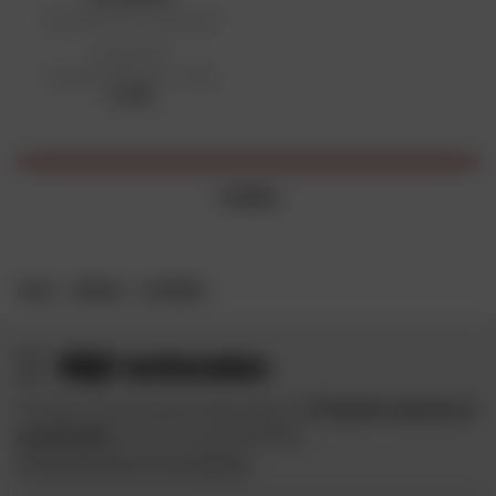
ADV 1800 Pack koplampen
Aanbevolen
detailhandelsprijs: € 299
€ 299
1 artikel
HOME
MERKEN
NITERIDER
Blijf verbonden
Profiteer van de goede deals Dafy en
€ 10 gratis wanneer je
je aanmeldt
voor de nieuwsbriefDafy.
Zie de algemene voorwaarden