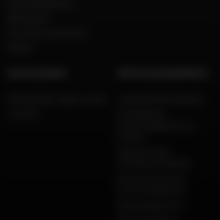
Onze geschiedenis
Wie zijn wij?
Een woord van de CEO
Merken
HULP EN ADVIES
WETTELIJKE INFORMATIE
Veelgestelde vragen en hulp
Juridische kennisgeving
Levering
Privacybeleid,
persoonsgegevens en
cookies
Algemene Dafy-
verkoopvoorwaarden
Bescherming van je
persoonsgegevens
Betalingsgaranties
Retourzendingen