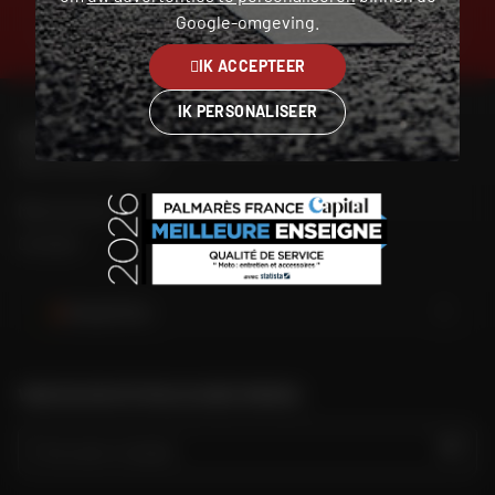
Google-omgeving.
GRATIS RETOUR EN RUIL
BETALING IN TERMIJNEN
ZONDER KOSTEN
IK ACCEPTEER
IK PERSONALISEER
OM MIJN DAFY-WINKEL TE CONTACTEREN
Mijn winkel vinden
Mijn account
Contact
België (NL)
VIND DE DICHTSTBIJZIJNDE WINKEL
GO