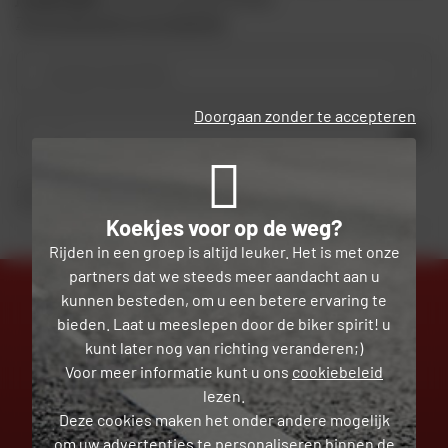
Zie de algemene voorwaarden
Je type motorfiets
Doorgaan zonder te accepteren
OK
Door dit formulier in te dienen, erken ik dat ik
het privacybeleid
heb gelezen en
geaccepteerd.
Koekjes voor op de weg?
Rijden in een groep is altijd leuker. Het is met onze
partners dat we steeds meer aandacht aan u
kunnen besteden, om u een betere ervaring te
bieden. Laat u meeslepen door de biker spirit! u
kunt later nog van richting veranderen;)
EXPERTS
GRATIS
TOT JE DIENST
LEVERING
Voor meer informatie kunt u ons
cookiebeleid
lezen.
Deze cookies maken het onder andere mogelijk
om
uw advertenties te personaliseren
binnen de