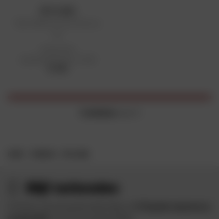
RFX CARE
Mykit Walking Care & Rescue
Kit
Aanbevolen
detailhandelsprijs: € 9,95
€ 9,95
3 artikelen
over 3
HOME
MERKEN
RFX CARE
Blijf verbonden
Profiteer van de goede deals Dafy en
€ 10 gratis wanneer je
je aanmeldt
voor de nieuwsbriefDafy.