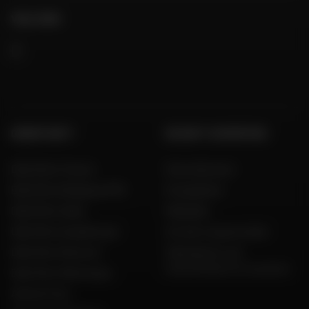
VOLG ONS
GROEP DAFY
DE DAFY-EXPERTISE
Dafy Moto France
Onze diensten
Dafy Moto Belgique (FR)
Koopgidsen
Dafy Moto Italia
Maatgids
Dafy Moto Guadeloupe
Al onze couponcodes
Dafy Moto Réunion
Fabrikanten van
motorfietsen en scooters
Dafy Moto Martinique
Aanwerving