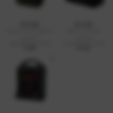
RFX CARE
RFX CARE
Expedition First Aid EHBO-kit
EHBO-kit voor buiten
Aanbevolen
Aanbevolen
detailhandelsprijs: € 46,95
detailhandelsprijs: € 24,95
€ 46,95
€ 24,95