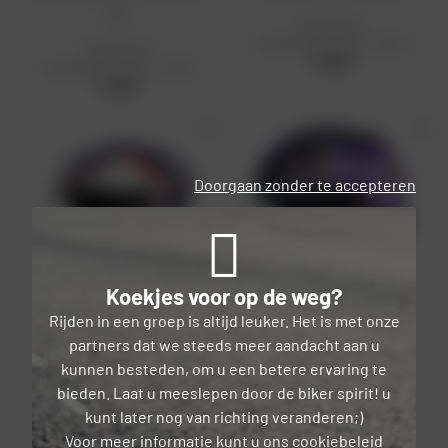
helm
Aanbevolen
detailhandelsprijs: € 899
Aanbevolen
€ 899
detailhandelsprijs: € 639
€ 639
Doorgaan zonder te accepteren
Koekjes voor op de weg?
Rijden in een groep is altijd leuker. Het is met onze
partners dat we steeds meer aandacht aan u
SHOEI
SHOEI
kunnen besteden, om u een betere ervaring te
Gardner X-SPR Pro Helm
NXR2 MOBILITY Zaku helm
bieden. Laat u meeslepen door de biker spirit! u
kunt later nog van richting veranderen;)
Aanbevolen
Aanbevolen
Voor meer informatie kunt u ons
cookiebeleid
detailhandelsprijs: € 949
detailhandelsprijs: € 639