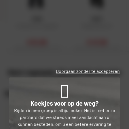
IXON
SHOT
Compact Suit-regenpak
Regenkleding 2.0
€ 51,39
€ 47,39
Aanbevolen detailhandelsprijs: € 64,99
Aanbevolen detailhandelsprijs: € 59,99
Next-regenpak: De ervaring van onze
Doorgaan zonder te accepteren
klanten
Opinie
Koekjes voor op de weg?
Rijden in een groep is altijd leuker. Het is met onze
4.6
/5
partners dat we steeds meer aandacht aan u
Gebaseerd op 181 beoordelingen
kunnen besteden, om u een betere ervaring te