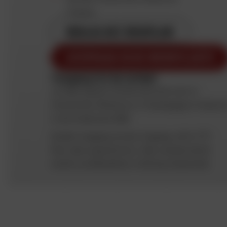
France
BEKIJK HET REISPLAN
AFSPRAAK IN DE WERKPLAATS
Toegang tot de winkel
Je Dafy Speed-winkel bevindt zich in
Charleville-Mézières in Champagne-Ardenn
in de Ardennen (08)
Snelle toegang via de ringweg, afrit n°11
Parc des expositions; 2de verkeerslicht
rechts na Décathlon richting Charleville