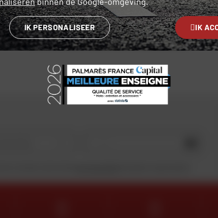
naliseren
binnen de Google-omgeving.
IK PERSONALISEER
IK AC
RAADPLEEG DE VEELGESTELDE VRAGEN
OK
motorfiets
lier in te dienen, erken ik dat ik
het privacybeleid
heb gelezen en geaccepteerd.