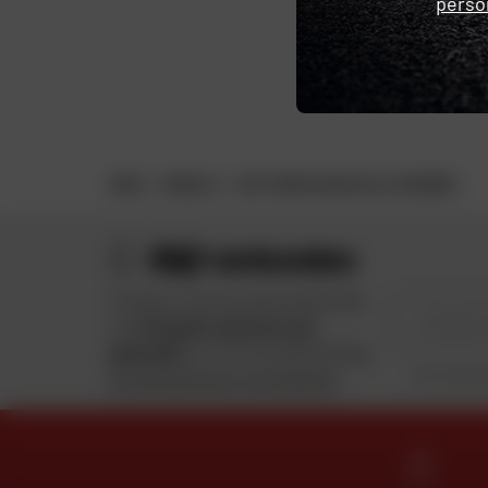
perso
HOME
WINKELS
DAFY SPEED CHARLEVILLE-MÉZIÈRES
Blijf verbonden
Profiteer van de goede deals Dafy
Je type 
en
€ 10 gratis wanneer je je
aanmeldt
voor de nieuwsbriefDafy.
Door dit formu
Zie de algemene voorwaarden