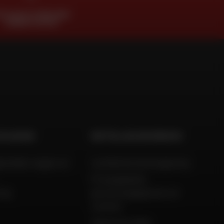
TALING IN TERMIJNEN
ZONDER KOSTEN
EN ADVIES
WETTELIJKE INFORMATIE
estelde vragen en
Juridische kennisgeving
Privacybeleid,
ing
persoonsgegevens en
cookies
Algemene Dafy-