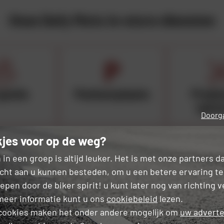
Onze Dafy Moto in-store diensten
gratis
Parkeerplaats
Probl
oplo
Doorga
jes voor op de weg?
 in een groep is altijd leuker. Het is met onze partners 
cht aan u kunnen besteden, om u een betere ervaring te
 verzamel
Certificaat van
Kent
pen door de biker spirit! u kunt later nog van richting 
registratie
meer informatie kunt u ons
cookiebeleid
lezen.
cookies maken het onder andere mogelijk om
uw adverte