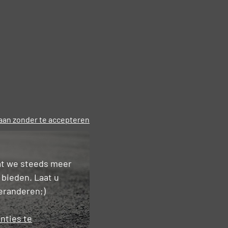
an zonder te accepteren
dat we steeds meer
lanten
 bieden. Laat u
veranderen;)
nties te