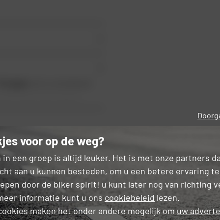
Furygan
zich ontwikkeld
van motoruitrusting.
rp, draagcomfort… En niet
Doorga
ordelen. Ontdek de
uitgebreide assortiment.
jes voor op de weg?
ssortimenten
 in een groep is altijd leuker. Het is met onze partners 
vo-kinderpak: De ervaring van onze k
cht aan u kunnen besteden, om u een betere ervaring te
evend merk op het gebied
pen door de biker spirit! u kunt later nog van richting 
nnia heeft het zich
meer informatie kunt u ons
cookiebeleid
lezen.
e kwaliteit van zijn
cookies maken het onder andere mogelijk om
uw adverte
id, comfort, gebruiksgemak