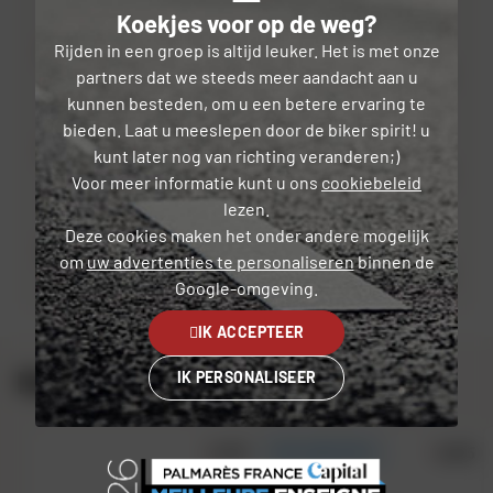
Koekjes voor op de weg?
3
Rijden in een groep is altijd leuker. Het is met onze
0
partners dat we steeds meer aandacht aan u
kunnen besteden, om u een betere ervaring te
2
bieden. Laat u meeslepen door de biker spirit! u
kunt later nog van richting veranderen;)
0
Voor meer informatie kunt u ons
cookiebeleid
lezen.
1
Deze cookies maken het onder andere mogelijk
om
uw advertenties te personaliseren
binnen de
0
Google-omgeving.
IK ACCEPTEER
Maak je uitrusting compleet
IK PERSONALISEER
4.7/5
4.8/5
EXCLUSIEF DAFY